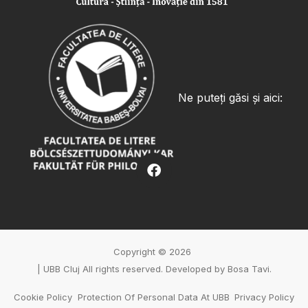
Ne puteți găsi și aici:
Copyright © 2026
| UBB Cluj All rights reserved. Developed by
Bosa Tavi
.
Cookie Policy
Protection Of Personal Data At UBB
Privacy Policy